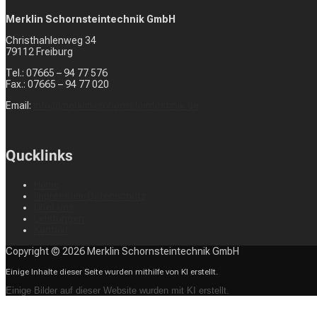
Merklin Schornsteintechnik GmbH
Christhahlenweg 34
79112 Freiburg
Tel.: 07665 – 94 77 576
Fax.: 07665 – 94 77 020
Email:
info@merklin-schornsteintechnik.de
Qucklinks
Home
Impressum-Datenschutz
Über uns
Leistungen
Kontakt
Copyright © 2026 Merklin Schornsteintechnik GmbH
Einige Inhalte dieser Seite wurden mithilfe von KI erstellt.
Einige Bilder auf dieser Website wurden mit KI erstellt.