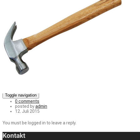
Referenzen
Partner
Über uns
Ratgeber
Tipps & FAQ
Schornstein zieht nicht
Schornstein versottet
Sanierung: Kosten & Förderung
Merkblätter
📄 Merkblatt: Kaminofen einbauen
📄 Merkblatt: Schornstein sanieren
Kontakt
Search
Toggle navigation
0 comments
posted by
admin
12. Juli 2015
You must be logged in to leave a reply.
Kontakt