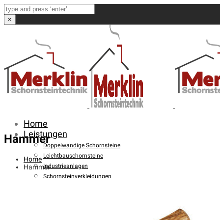
×
Home
Leistungen
Hammer
Doppelwandige Schornsteine
Leichtbauschornsteine
Home
Industrieanlagen
Hammer
Schornsteinverkleidungen
Schornsteinsanierung
Asbestsanierung
Brandschutztechnik
FuranFlex®-Verfahren